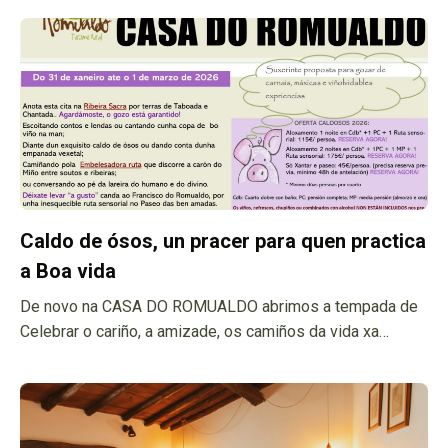
Caldo de ósos, un pracer para quen practica
a Boa vida
De novo na CASA DO ROMUALDO abrimos a tempada de
Celebrar o cariño, a amizade, os camiños da vida xa
compartidos e tamén, os do porvir. Como estes tempos
son de culler e de coller ... os ósos coas mans e
saborealos canda a persoas que ben queres, un bo xeito é
quedar para vir degustar o caldo de ósos canda outros