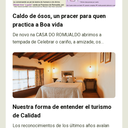
Caldo de ósos, un pracer para quen
practica a Boa vida
De novo na CASA DO ROMUALDO abrimos a
tempada de Celebrar o cariño, a amizade, os
camiños da vida xa compartidos e tamén, os do
porvir. Como estes tempos son de culler e de
coller ... os ósos coas mans e saborealos canda a
persoas que ben queres, un bo xeito é quedar para
vir degustar o caldo de ósos canda outros
saborosos manxares e viñolvidables caldos da
nosa terra.
Nuestra forma de entender el turismo
de Calidad
Los reconocimientos de los últimos años avalan