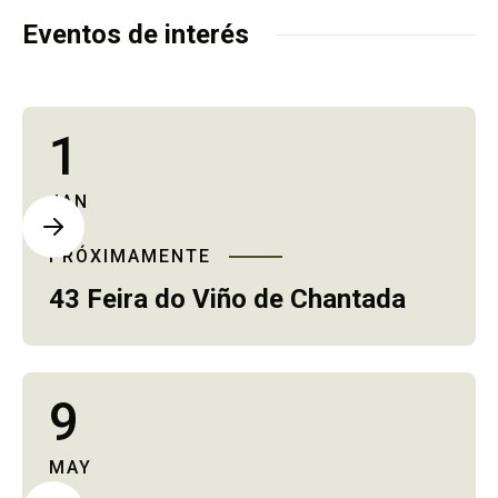
el que conduce a un mundo sostenible. Esto afecta, y
Eventos de interés
mucho, al turismo.
1
JAN
PRÓXIMAMENTE
43 Feira do Viño de Chantada
9
MAY